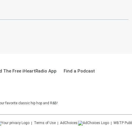
 The Free iHeartRadio App
Find a Podcast
ur favorite classic hip hop and R&B!
Terms of Use
AdChoices
WBTP
Publ